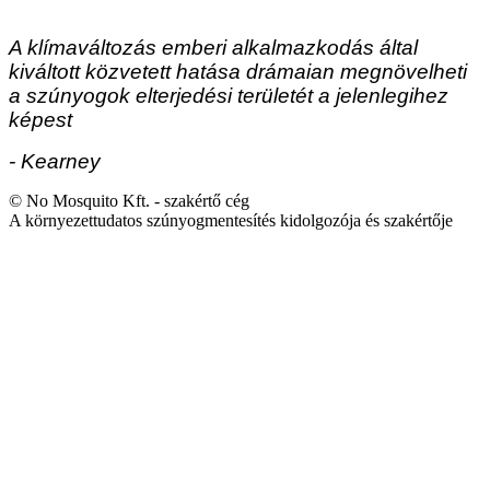
A klímaváltozás emberi alkalmazkodás által
kiváltott közvetett hatása drámaian megnövelheti
a szúnyogok elterjedési területét a jelenlegihez
képest
- Kearney
© No Mosquito Kft. - szakértő cég
A környezettudatos szúnyogmentesítés kidolgozója és szakértője