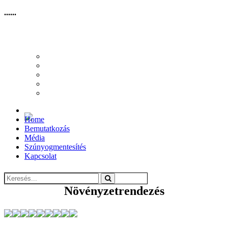
......
HOME
BEMUTATKOZÁS
MÉDIA
SZÚNYOGMENTESÍTÉS
KAPCSOLAT
Home
Bemutatkozás
Média
Szúnyogmentesítés
Kapcsolat
Növényzetrendezés