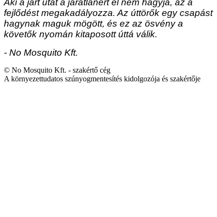
Aki a járt utat a járatlanért el nem hagyja, az a
fejlődést megakadályozza. Az úttörők egy csapást
hagynak maguk mögött, és ez az ösvény a
követők nyomán kitaposott úttá válik.
- No Mosquito Kft.
© No Mosquito Kft. - szakértő cég
A környezettudatos szúnyogmentesítés kidolgozója és szakértője