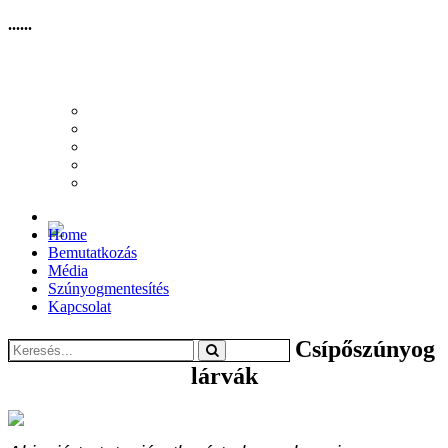
......
HOME
BEMUTATKOZÁS
MÉDIA
SZÚNYOGMENTESÍTÉS
KAPCSOLAT
Home
Bemutatkozás
Média
Szúnyogmentesítés
Kapcsolat
Csípőszúnyog
lárvák